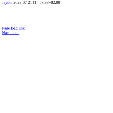
Jaydon
2023-07-21T14:58:33+02:00
© 2023 Die PflegedienstProfis
Impressum
|
Datenschutzerklärung
|
Page load link
Nach oben