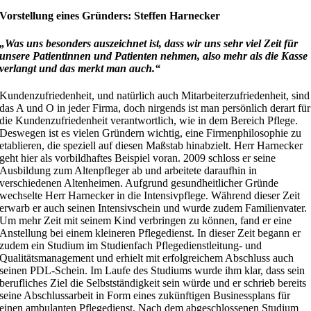
Vorstellung eines Gründers: Steffen Harnecker
„Was uns besonders auszeichnet ist, dass wir uns sehr viel Zeit für
unsere Patientinnen und Patienten nehmen, also mehr als die Kasse
verlangt und das merkt man auch.“
Kundenzufriedenheit, und natürlich auch Mitarbeiterzufriedenheit, sind
das A und O in jeder Firma, doch nirgends ist man persönlich derart für
die Kundenzufriedenheit verantwortlich, wie in dem Bereich Pflege.
Deswegen ist es vielen Gründern wichtig, eine Firmenphilosophie zu
etablieren, die speziell auf diesen Maßstab hinabzielt. Herr Harnecker
geht hier als vorbildhaftes Beispiel voran. 2009 schloss er seine
Ausbildung zum Altenpfleger ab und arbeitete daraufhin in
verschiedenen Altenheimen. Aufgrund gesundheitlicher Gründe
wechselte Herr Harnecker in die Intensivpflege. Während dieser Zeit
erwarb er auch seinen Intensivschein und wurde zudem Familienvater.
Um mehr Zeit mit seinem Kind verbringen zu können, fand er eine
Anstellung bei einem kleineren Pflegedienst. In dieser Zeit begann er
zudem ein Studium im Studienfach Pflegedienstleitung- und
Qualitätsmanagement und erhielt mit erfolgreichem Abschluss auch
seinen PDL-Schein. Im Laufe des Studiums wurde ihm klar, dass sein
berufliches Ziel die Selbstständigkeit sein würde und er schrieb bereits
seine Abschlussarbeit in Form eines zukünftigen Businessplans für
einen ambulanten Pflegedienst. Nach dem abgeschlossenen Studium